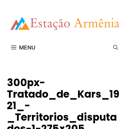
Pular
para
o
conteúdo
MENU
300px-
Tratado_de_Kars_19
21_-
_Territorios_disputa
dos-1-275×205