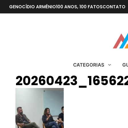
Pular
GENOCÍDIO ARMÊNIO
100 ANOS, 100 FATOS
CONTATO
para
o
conteúdo
CATEGORIAS
G
20260423_16562