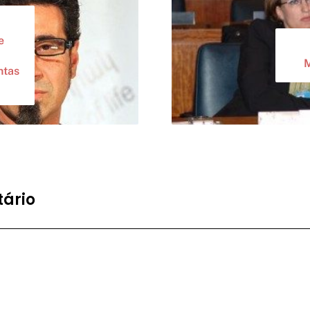
e
M
ntas
ário