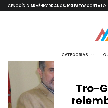
Pular
GENOCÍDIO ARMÊNIO
100 ANOS, 100 FATOS
CONTATO
para
o
conteúdo
CATEGORIAS
G
Tro-G
relemb