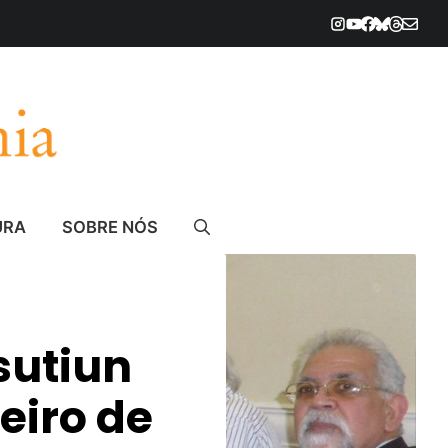
URA
SOBRE NÓS
sutiun
eiro de