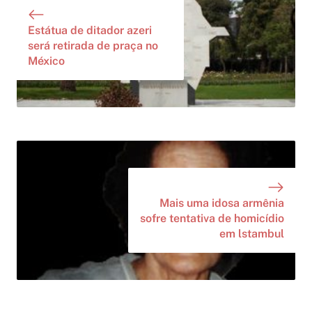
Estátua de ditador azeri
será retirada de praça no
México
Mais uma idosa armênia
sofre tentativa de homicídio
em lstambul