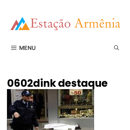
Pular
para
o
conteúdo
MENU
0602dink destaque