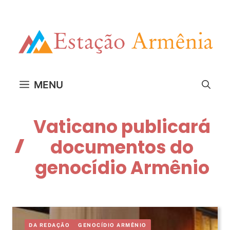
Pular
para
o
conteúdo
MENU
Vaticano publicará
documentos do
genocídio Armênio
DA REDAÇÃO
GENOCÍDIO ARMÊNIO