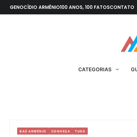
Pular
GENOCÍDIO ARMÊNIO
100 ANOS, 100 FATOS
CONTATO
para
o
conteúdo
CATEGORIAS
G
BAÚ ARMÊNIO
CONHEÇA
TUDO