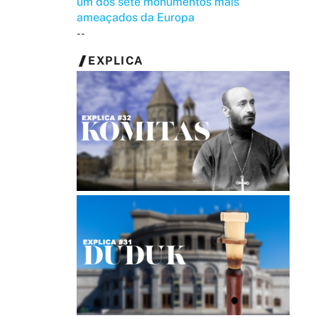
um dos sete monumentos mais
ameaçados da Europa
--
EXPLICA