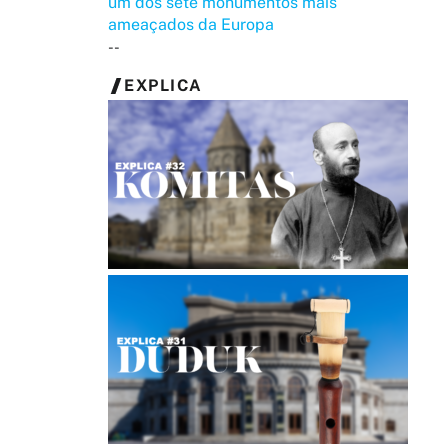
um dos sete monumentos mais
ameaçados da Europa
--
EXPLICA