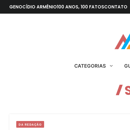
Pular
GENOCÍDIO ARMÊNIO
100 ANOS, 100 FATOS
CONTATO
para
o
conteúdo
CATEGORIAS
G
DA REDAÇÃO