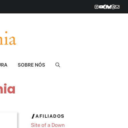
URA
SOBRE NÓS
nia
AFILIADOS
Site of a Down