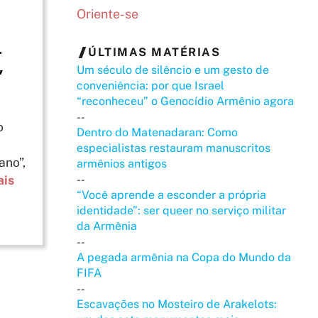
Oriente-se
r
ÚLTIMAS MATÉRIAS
Um século de silêncio e um gesto de
”
conveniência: por que Israel
“reconheceu” o Genocídio Armênio agora
--
o
Dentro do Matenadaran: Como
especialistas restauram manuscritos
ano”,
armênios antigos
ais
--
“Você aprende a esconder a própria
identidade”: ser queer no serviço militar
da Armênia
--
A pegada armênia na Copa do Mundo da
FIFA
--
Escavações no Mosteiro de Arakelots: