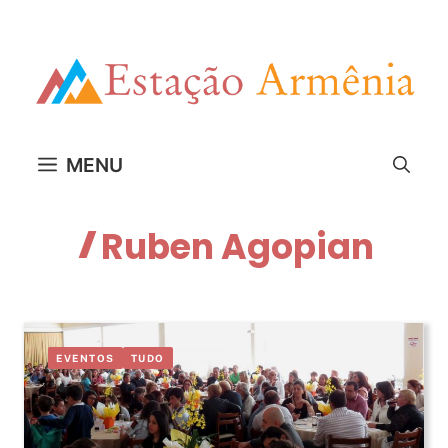
Pular
para
o
conteúdo
MENU
Ruben Agopian
EVENTOS
TUDO