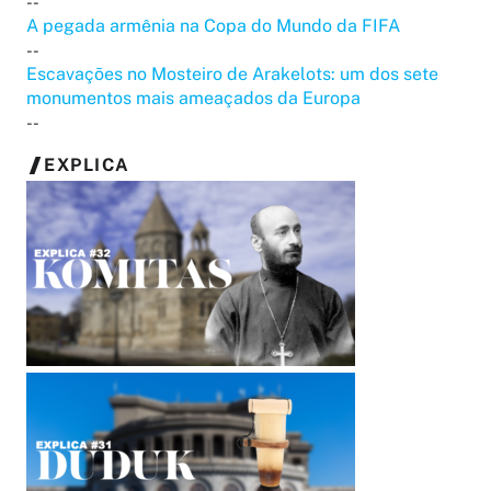
--
A pegada armênia na Copa do Mundo da FIFA
--
Escavações no Mosteiro de Arakelots: um dos sete
monumentos mais ameaçados da Europa
--
EXPLICA