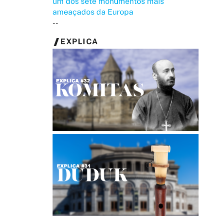
um dos sete monumentos mais
ameaçados da Europa
--
EXPLICA