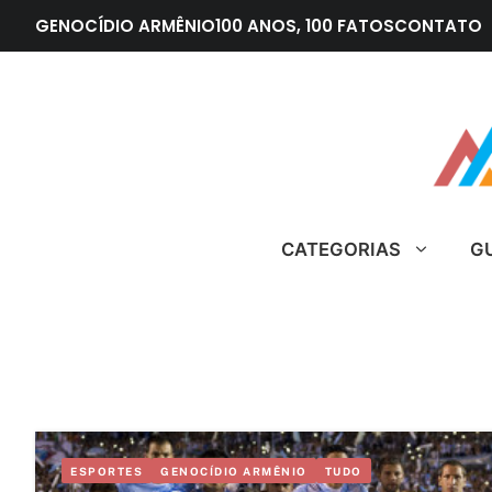
Pular
GENOCÍDIO ARMÊNIO
100 ANOS, 100 FATOS
CONTATO
para
o
conteúdo
CATEGORIAS
G
ESPORTES
GENOCÍDIO ARMÊNIO
TUDO