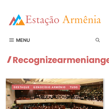
Pular
para
o
conteúdo
MENU
Recognizearmeniang
DESTAQUE
GENOCÍDIO ARMÊNIO
TUDO