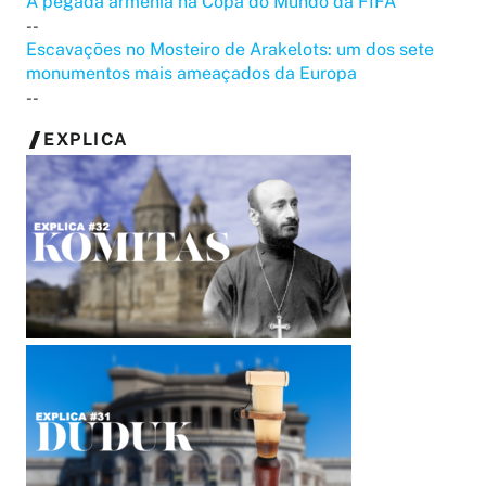
A pegada armênia na Copa do Mundo da FIFA
--
Escavações no Mosteiro de Arakelots: um dos sete
monumentos mais ameaçados da Europa
--
EXPLICA