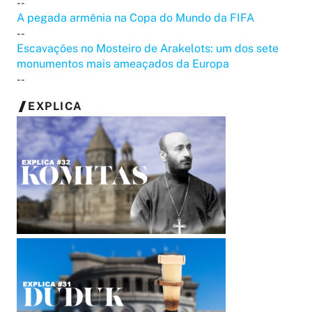
--
A pegada armênia na Copa do Mundo da FIFA
--
Escavações no Mosteiro de Arakelots: um dos sete
monumentos mais ameaçados da Europa
--
EXPLICA