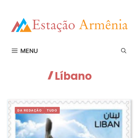
Pular
para
o
conteúdo
MENU
Líbano
DA REDAÇÃO
TUDO