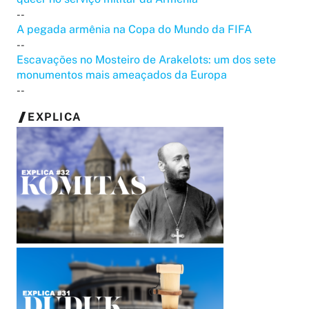
--
A pegada armênia na Copa do Mundo da FIFA
--
Escavações no Mosteiro de Arakelots: um dos sete
monumentos mais ameaçados da Europa
--
EXPLICA