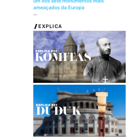
um dos sete monumentos mais
ameaçados da Europa
--
EXPLICA