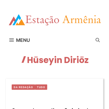
Pular
para
o
conteúdo
MENU
Hüseyin Diriöz
DA REDAÇÃO
TUDO