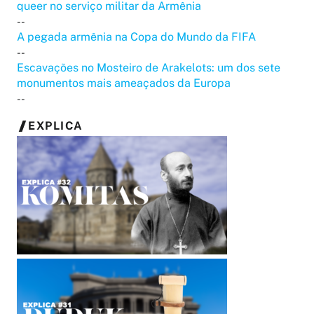
queer no serviço militar da Armênia
--
A pegada armênia na Copa do Mundo da FIFA
--
Escavações no Mosteiro de Arakelots: um dos sete
monumentos mais ameaçados da Europa
--
EXPLICA