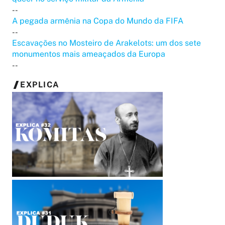
--
A pegada armênia na Copa do Mundo da FIFA
--
Escavações no Mosteiro de Arakelots: um dos sete
monumentos mais ameaçados da Europa
--
EXPLICA