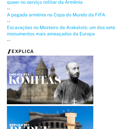
queer no serviço militar da Armênia
--
A pegada armênia na Copa do Mundo da FIFA
--
Escavações no Mosteiro de Arakelots: um dos sete
monumentos mais ameaçados da Europa
--
EXPLICA