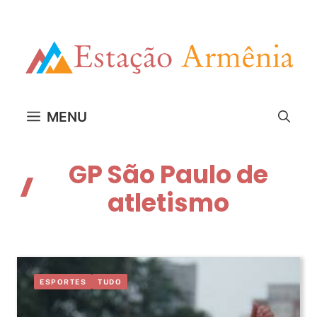
Pular
para
o
conteúdo
MENU
GP São Paulo de
atletismo
ESPORTES
TUDO