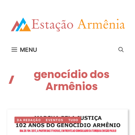
Pular
para
o
conteúdo
MENU
genocídio dos
Armênios
DA REDAÇÃO
EVENTOS
TUDO