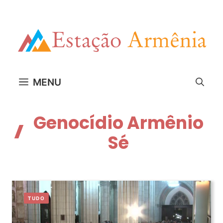
Pular
para
o
conteúdo
MENU
Genocídio Armênio
Sé
TUDO