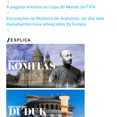
--
A pegada armênia na Copa do Mundo da FIFA
--
Escavações no Mosteiro de Arakelots: um dos sete
monumentos mais ameaçados da Europa
--
EXPLICA