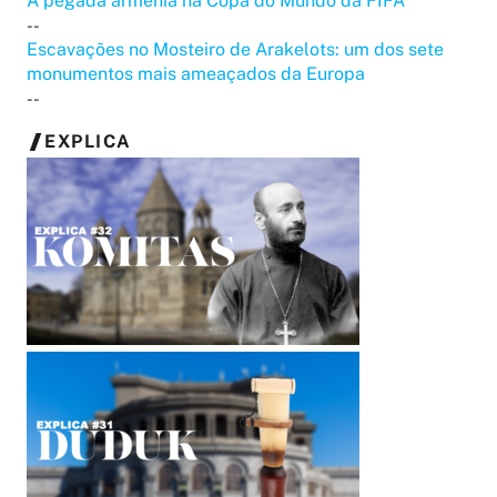
A pegada armênia na Copa do Mundo da FIFA
--
Escavações no Mosteiro de Arakelots: um dos sete
monumentos mais ameaçados da Europa
--
EXPLICA