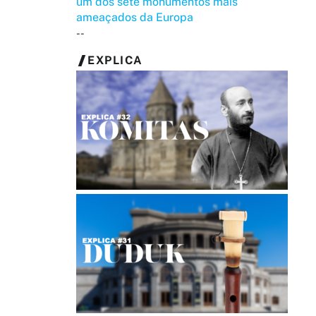
um dos sete monumentos mais
ameaçados da Europa
--
EXPLICA