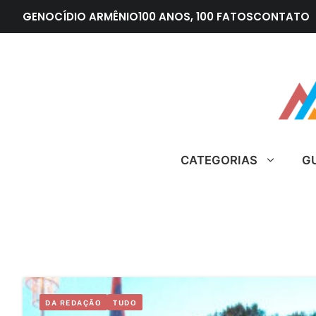
Pular
GENOCÍDIO ARMÊNIO
100 ANOS, 100 FATOS
CONTATO
para
o
conteúdo
CATEGORIAS
G
DA REDAÇÃO
TUDO