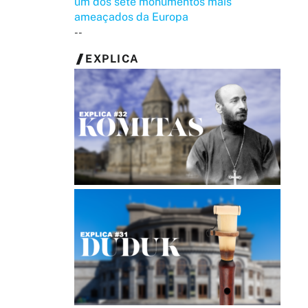
um dos sete monumentos mais
ameaçados da Europa
--
EXPLICA