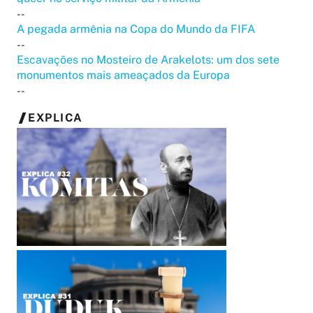
--
A pegada armênia na Copa do Mundo da FIFA
--
Escavações no Mosteiro de Arakelots: um dos sete
monumentos mais ameaçados da Europa
--
EXPLICA