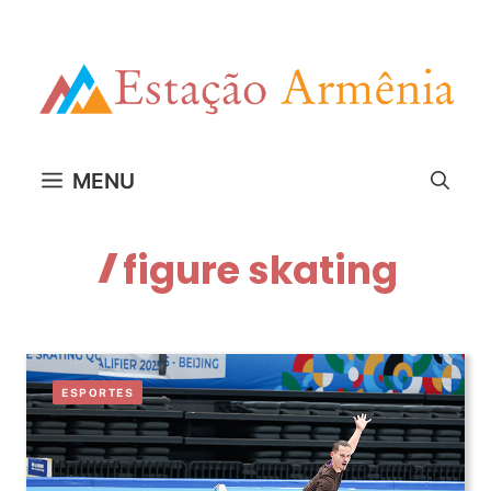
Pular
para
o
conteúdo
MENU
figure skating
ESPORTES