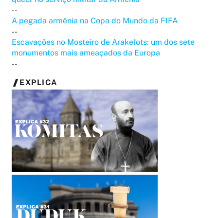
--
A pegada armênia na Copa do Mundo da FIFA
--
Escavações no Mosteiro de Arakelots: um dos sete
monumentos mais ameaçados da Europa
--
EXPLICA