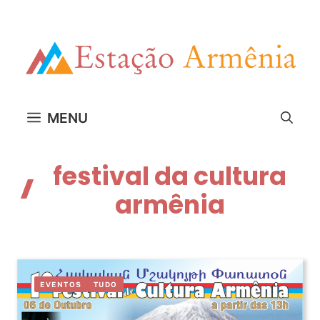
Pular
para
o
conteúdo
MENU
festival da cultura
armênia
EVENTOS
TUDO