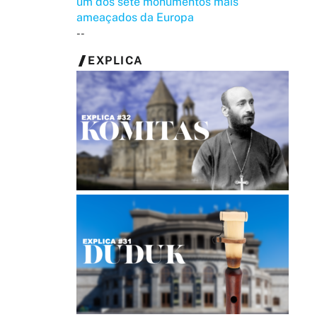
um dos sete monumentos mais
ameaçados da Europa
--
EXPLICA