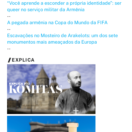
“Você aprende a esconder a própria identidade”: ser
queer no serviço militar da Armênia
--
A pegada armênia na Copa do Mundo da FIFA
--
Escavações no Mosteiro de Arakelots: um dos sete
monumentos mais ameaçados da Europa
--
EXPLICA