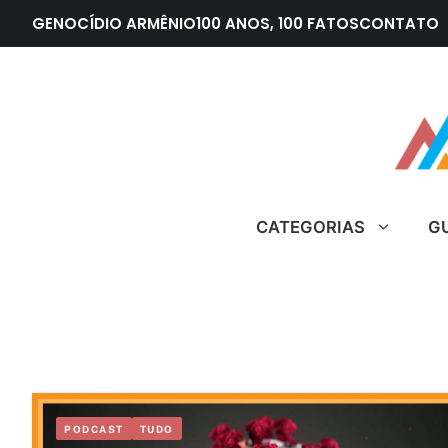
Pular
GENOCÍDIO ARMÊNIO
100 ANOS, 100 FATOS
CONTATO
para
o
conteúdo
CATEGORIAS
G
PODCAST
TUDO