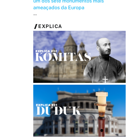
um dos sete monumentos mais
ameaçados da Europa
--
EXPLICA