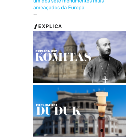
um dos sete monumentos mais
ameaçados da Europa
--
EXPLICA