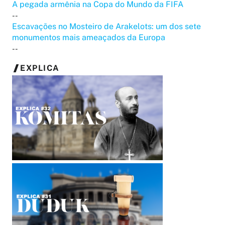
A pegada armênia na Copa do Mundo da FIFA
--
Escavações no Mosteiro de Arakelots: um dos sete
monumentos mais ameaçados da Europa
--
EXPLICA