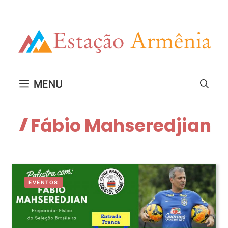
Pular
para
o
conteúdo
MENU
Fábio Mahseredjian
EVENTOS