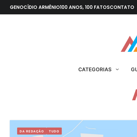
Pular
GENOCÍDIO ARMÊNIO
100 ANOS, 100 FATOS
CONTATO
para
o
conteúdo
CATEGORIAS
G
DA REDAÇÃO
TUDO