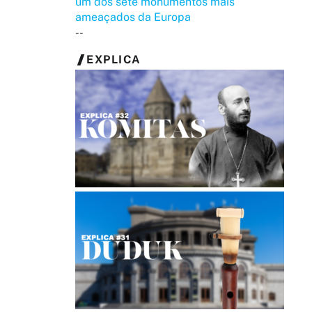
um dos sete monumentos mais
ameaçados da Europa
--
EXPLICA