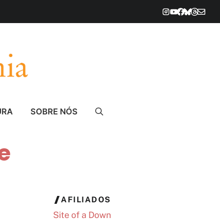
URA
SOBRE NÓS
e
AFILIADOS
Site of a Down