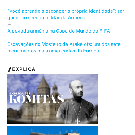
--
“Você aprende a esconder a própria identidade”: ser
queer no serviço militar da Armênia
--
A pegada armênia na Copa do Mundo da FIFA
--
Escavações no Mosteiro de Arakelots: um dos sete
monumentos mais ameaçados da Europa
--
EXPLICA