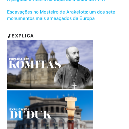
--
Escavações no Mosteiro de Arakelots: um dos sete
monumentos mais ameaçados da Europa
--
EXPLICA