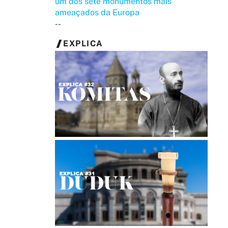
um dos sete monumentos mais
ameaçados da Europa
--
EXPLICA