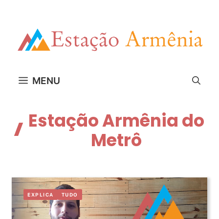
Pular
para
o
conteúdo
MENU
Estação Armênia do
Metrô
EXPLICA
TUDO