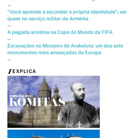
--
“Você aprende a esconder a própria identidade”: ser
queer no serviço militar da Armênia
--
A pegada armênia na Copa do Mundo da FIFA
--
Escavações no Mosteiro de Arakelots: um dos sete
monumentos mais ameaçados da Europa
--
EXPLICA