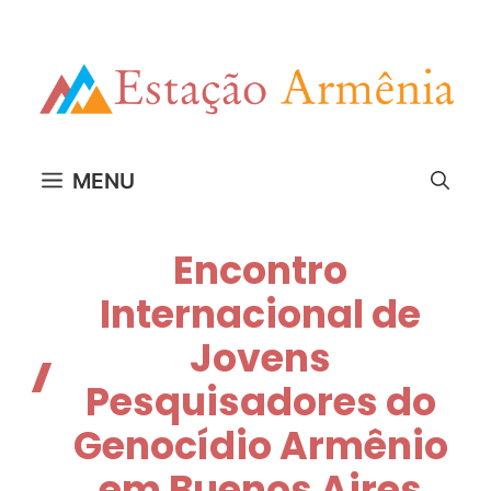
Pular
para
o
conteúdo
MENU
Encontro
Internacional de
Jovens
Pesquisadores do
Genocídio Armênio
em Buenos Aires