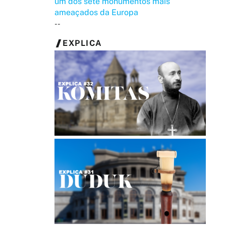
um dos sete monumentos mais
ameaçados da Europa
--
EXPLICA