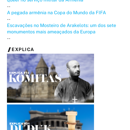
--
A pegada armênia na Copa do Mundo da FIFA
--
Escavações no Mosteiro de Arakelots: um dos sete
monumentos mais ameaçados da Europa
--
EXPLICA