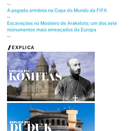
--
A pegada armênia na Copa do Mundo da FIFA
--
Escavações no Mosteiro de Arakelots: um dos sete
monumentos mais ameaçados da Europa
--
EXPLICA