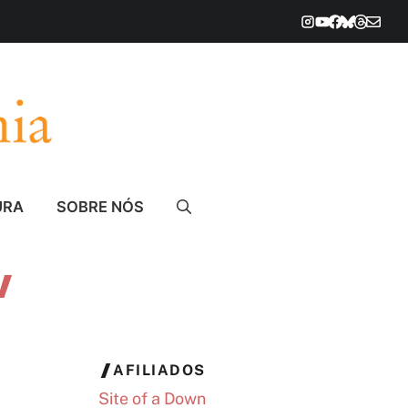
URA
SOBRE NÓS
v
AFILIADOS
Site of a Down