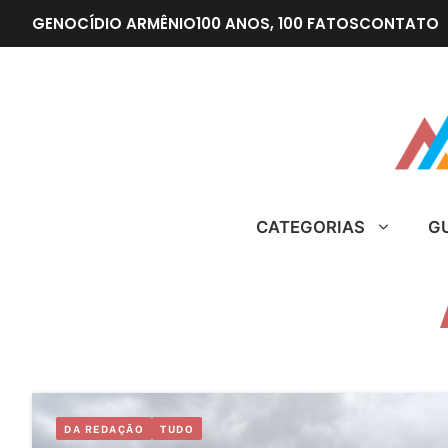
Pular
GENOCÍDIO ARMÊNIO
100 ANOS, 100 FATOS
CONTATO
para
o
conteúdo
CATEGORIAS
G
DA REDAÇÃO
TUDO