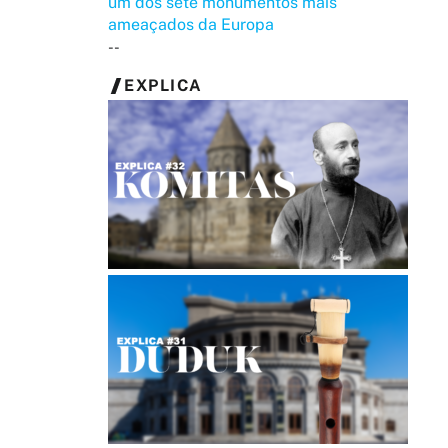
um dos sete monumentos mais
ameaçados da Europa
--
EXPLICA