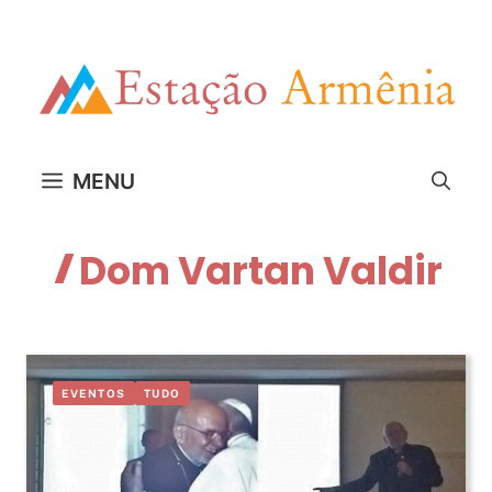
Pular
para
o
conteúdo
MENU
Dom Vartan Valdir
EVENTOS
TUDO