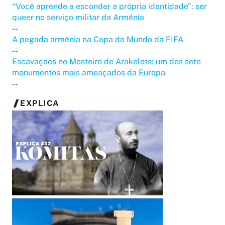
“Você aprende a esconder a própria identidade”: ser
queer no serviço militar da Armênia
--
A pegada armênia na Copa do Mundo da FIFA
--
Escavações no Mosteiro de Arakelots: um dos sete
monumentos mais ameaçados da Europa
--
EXPLICA