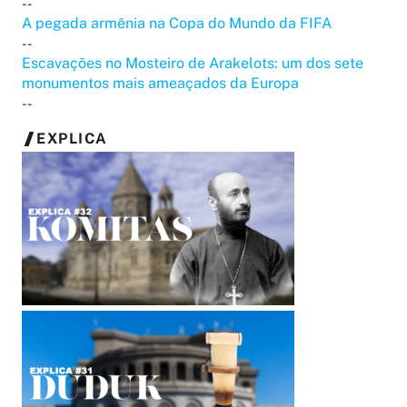
--
A pegada armênia na Copa do Mundo da FIFA
--
Escavações no Mosteiro de Arakelots: um dos sete
monumentos mais ameaçados da Europa
--
EXPLICA