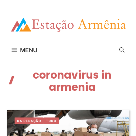
Pular
para
o
conteúdo
MENU
coronavirus in
armenia
DA REDAÇÃO
TUDO