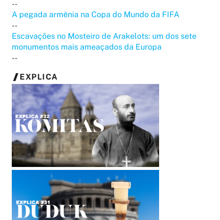
--
A pegada armênia na Copa do Mundo da FIFA
--
Escavações no Mosteiro de Arakelots: um dos sete
monumentos mais ameaçados da Europa
--
EXPLICA