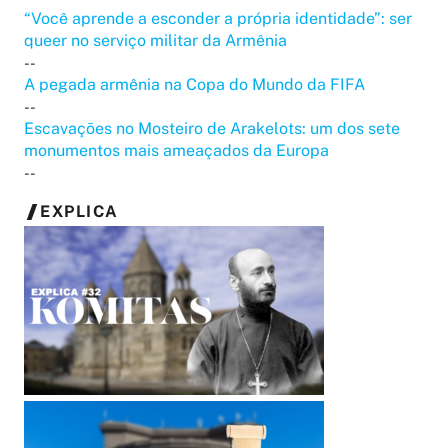
“Você aprende a esconder a própria identidade”: ser
queer no serviço militar da Armênia
--
A pegada armênia na Copa do Mundo da FIFA
--
Escavações no Mosteiro de Arakelots: um dos sete
monumentos mais ameaçados da Europa
--
EXPLICA